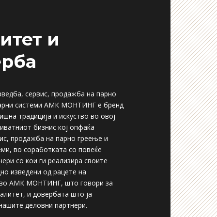
итет и
ерба
зведба, сервис, продажба на парно
арни системи АМК МОНТИНГ e бренд
ишна традиција и искуство во овој
риватниот бизнис кој опфаќа
вис, продажба на парно греење и
еми, во соработката со повеќе
нери со кои ги реализира своите
дно изведени од рацете на
 во АМК МОНТИНГ, што говори за
алитет, и довербата што ја
нашите деловни партнери.