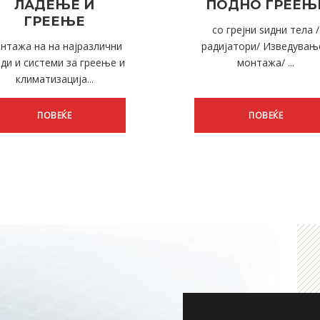
ЛАДЕЊЕ И
ПОДНО ГРЕЕЊ
ГРЕЕЊЕ
со грејни ѕидни тела /
нтажа на на најразлични
радијатори/ Изведување
ди и системи за греење и
монтажа/ ...
климатизација...
ПОВЕЌЕ
ПОВЕЌЕ