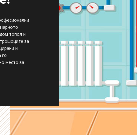
професионални
 Парното
 дом топол и
 трошоците за
цирани и
а го
но место за