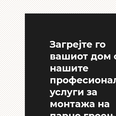
Загрејте го
вашиот дом 
нашите
професиона
услуги за
монтажа на
парно греењ