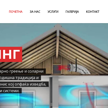
ПОЧЕТНА
ЗА НАС
УСЛУГИ
ГАЛЕРИЈА
КОНТАКТ
ИНГ
арно греење и соларни
одишна традиција и
нис кој опфаќа изведба,
и системи.