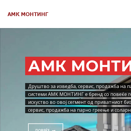
АМК МОНТ
Друштво за изведба, сервис, продажба на п
системи АМК МОНТИНГ e бренд со повеќе г
искуство во овој сегмент од приватниот биз
сервис, продажба на парно греење и соларн
ПОВЕЌЕ