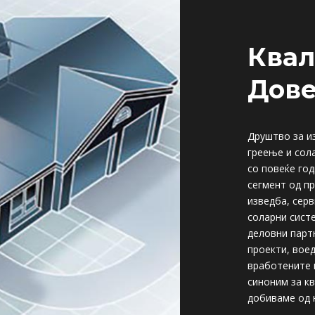
Квал
Дов
Друштво за и
греење и сол
со повеќе год
сегмент од п
изведба, сер
соларни сист
деловни парт
проекти, вое
вработените
синоним за кв
добиваме од 