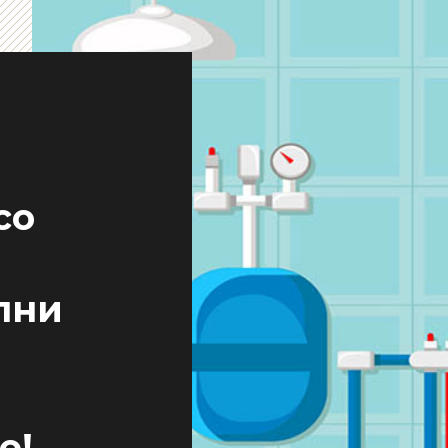
со
лни
е!